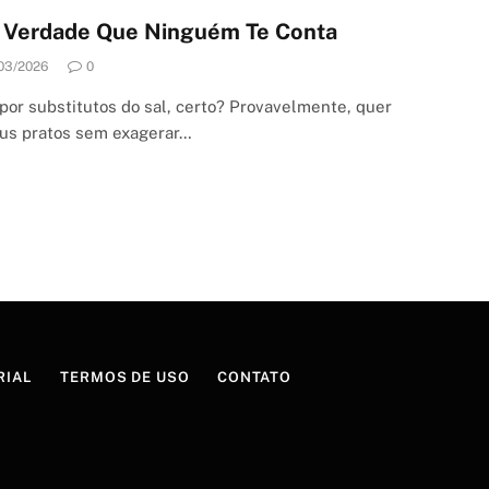
A Verdade Que Ninguém Te Conta
03/2026
0
or substitutos do sal, certo? Provavelmente, quer
eus pratos sem exagerar…
RIAL
TERMOS DE USO
CONTATO