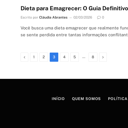
Dieta para Emagrecer: O Guia Definitiv
Escrito por
Cláudia Abrantes
02/03/2026
0
Você busca uma dieta emagrecer que realmente fun
se sente perdida entre tantas informações conflitan
Previous
…
Next
1
2
3
4
5
8
INÍCIO
QUEM SOMOS
POLÍTICA