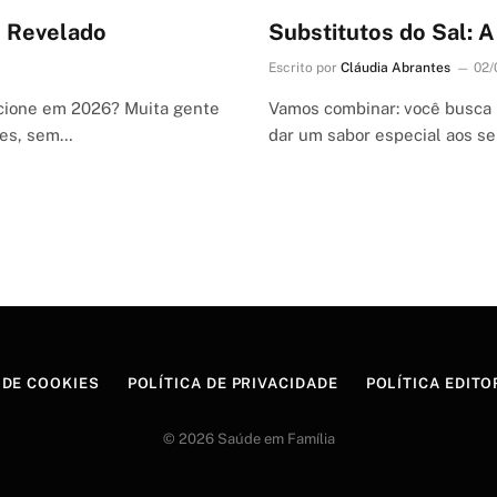
o Revelado
Substitutos do Sal: 
Escrito por
Cláudia Abrantes
02/
cione em 2026? Muita gente
Vamos combinar: você busca p
tes, sem…
dar um sabor especial aos s
 DE COOKIES
POLÍTICA DE PRIVACIDADE
POLÍTICA EDITO
© 2026 Saúde em Família