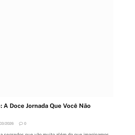
e: A Doce Jornada Que Você Não
03/2026
0
rda segredos que vão muito além do que imaginamos.