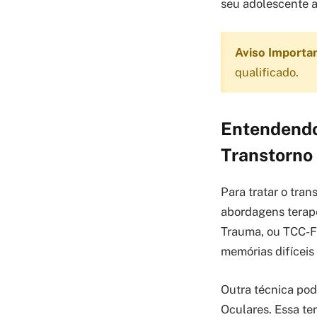
seu adolescente a
Aviso Importa
qualificado.
Entendendo
Transtorno
Para tratar o tra
abordagens terap
Trauma, ou TCC-FT
memórias difíceis
Outra técnica po
Oculares. Essa te