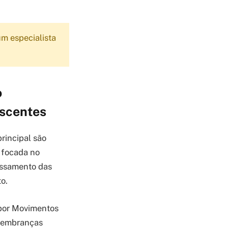
m especialista
o
escentes
rincipal são
 focada no
essamento das
o.
 por Movimentos
 lembranças