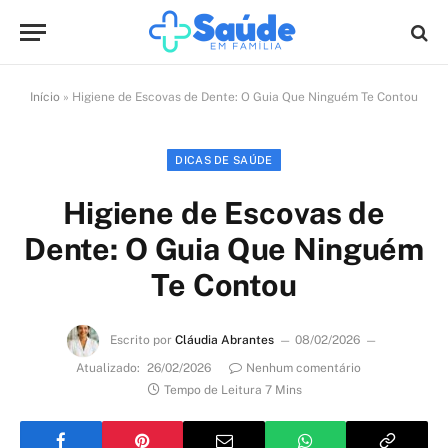
Início
»
Higiene de Escovas de Dente: O Guia Que Ninguém Te Contou
DICAS DE SAÚDE
Higiene de Escovas de
Dente: O Guia Que Ninguém
Te Contou
Escrito por
Cláudia Abrantes
08/02/2026
Atualizado:
26/02/2026
Nenhum comentário
Tempo de Leitura 7 Mins