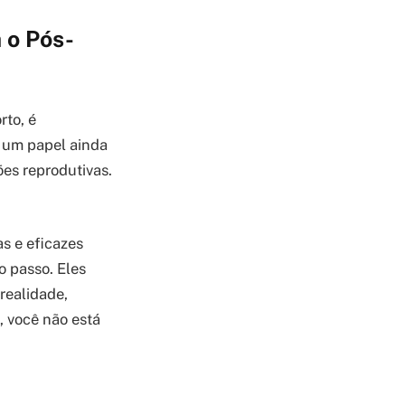
 o Pós-
to, é
 um papel ainda
ões reprodutivas.
s e eficazes
o passo. Eles
realidade,
, você não está