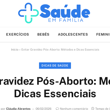
EXERCÍCIOS
BEBÊS
ADOLESCENTES
FEMIN
Início
»
Evitar Gravidez Pós-Aborto: Métodos e Dicas Essenciais
DICAS DE SAÚDE
Gravidez Pós-Aborto: M
Dicas Essenciais
 por
Cláudia Abrantes
06/02/2026
Nenhum comentário
Tempo de L