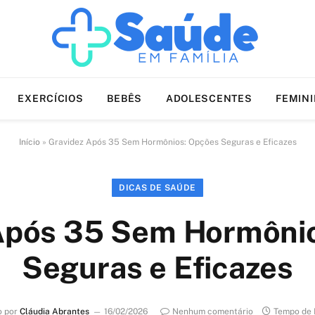
EXERCÍCIOS
BEBÊS
ADOLESCENTES
FEMIN
Início
»
Gravidez Após 35 Sem Hormônios: Opções Seguras e Eficazes
DICAS DE SAÚDE
Após 35 Sem Hormôni
Seguras e Eficazes
o por
Cláudia Abrantes
16/02/2026
Nenhum comentário
Tempo de 