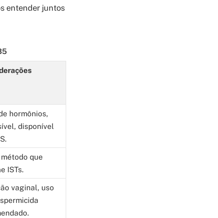
os entender juntos
35
derações
 de hormônios,
ível, disponível
S.
 método que
e ISTs.
ção vaginal, uso
spermicida
endado.