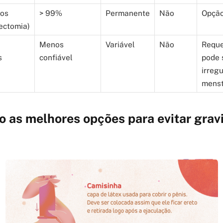
cos
> 99%
Permanente
Não
Opção 
ectomia)
Menos
Variável
Não
Reque
s
confiável
pode 
irreg
menst
 as melhores opções para evitar grav