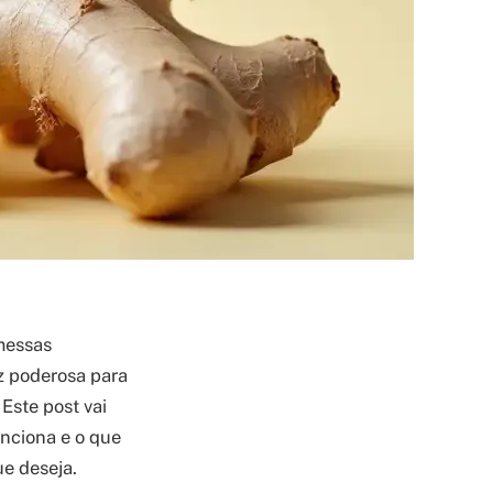
messas
iz poderosa para
Este post vai
nciona e o que
ue deseja.