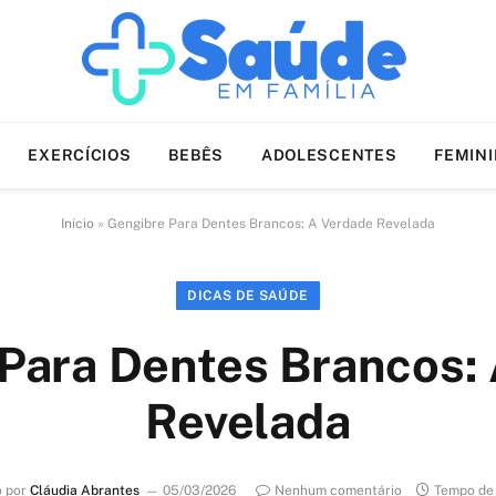
EXERCÍCIOS
BEBÊS
ADOLESCENTES
FEMIN
Início
»
Gengibre Para Dentes Brancos: A Verdade Revelada
DICAS DE SAÚDE
Para Dentes Brancos:
Revelada
o por
Cláudia Abrantes
05/03/2026
Nenhum comentário
Tempo de 