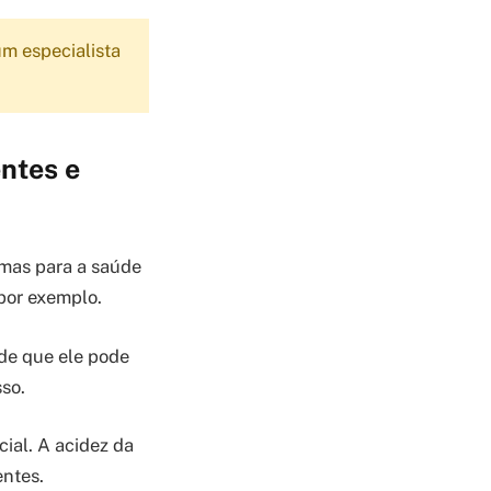
m especialista
entes e
imas para a saúde
por exemplo.
 de que ele pode
so.
cial. A acidez da
entes.