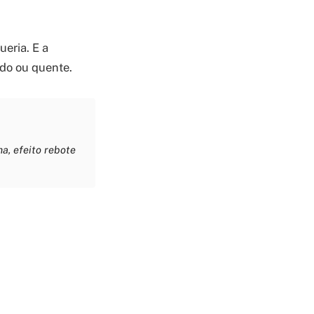
eria. E a
ado ou quente.
ma, efeito rebote