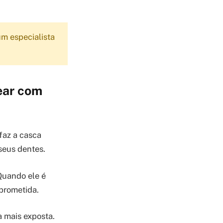
m especialista
ear com
 faz a casca
seus dentes.
Quando ele é
mprometida.
a mais exposta.