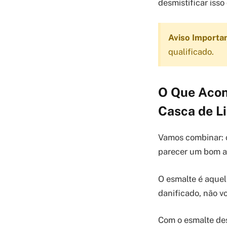
desmistificar isso
Aviso Importa
qualificado.
O Que Acon
Casca de L
Vamos combinar: o 
parecer um bom ag
O esmalte é aquel
danificado, não v
Com o esmalte des