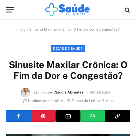
Início
»
Sinusite Maxilar Crônica: O Fim da Dor e Congestão?
DICAS DE SAÚDE
Sinusite Maxilar Crônica: O
Fim da Dor e Congestão?
Escrito por
Cláudia Abrantes
04/03/2026
Nenhum comentário
Tempo de Leitura 7 Mins