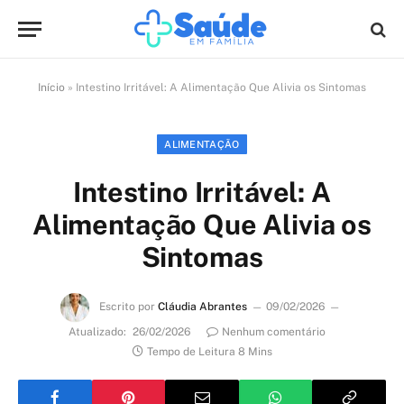
Início
»
Intestino Irritável: A Alimentação Que Alivia os Sintomas
ALIMENTAÇÃO
Intestino Irritável: A
Alimentação Que Alivia os
Sintomas
Escrito por
Cláudia Abrantes
09/02/2026
Atualizado:
26/02/2026
Nenhum comentário
Tempo de Leitura 8 Mins