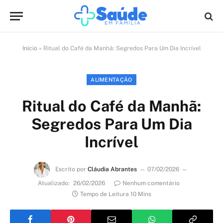
Início
»
Ritual do Café da Manhã: Segredos Para Um Dia Incrível
ALIMENTAÇÃO
Ritual do Café da Manhã:
Segredos Para Um Dia
Incrível
Escrito por
Cláudia Abrantes
07/02/2026
Atualizado:
26/02/2026
Nenhum comentário
Tempo de Leitura 10 Mins