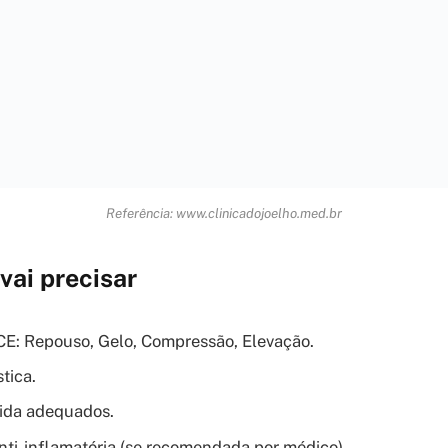
Referência: www.clinicadojoelho.med.br
vai precisar
CE: Repouso, Gelo, Compressão, Elevação.
stica.
rida adequados.
ti-inflamatória (se recomendada por médico).