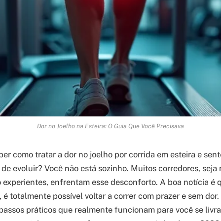
Dor no Joelho na Esteira: O Guia Que Você Precisava
er como tratar a dor no joelho por corrida em esteira e sen
de evoluir? Você não está sozinho. Muitos corredores, seja n
experientes, enfrentam esse desconforto. A boa notícia é 
, é totalmente possível voltar a correr com prazer e sem dor.
 passos práticos que realmente funcionam para você se livr