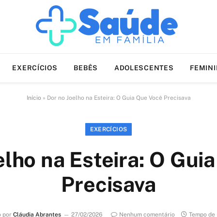
EXERCÍCIOS
BEBÊS
ADOLESCENTES
FEMIN
Início
»
Dor no Joelho na Esteira: O Guia Que Você Precisava
EXERCÍCIOS
elho na Esteira: O Gui
Precisava
o por
Cláudia Abrantes
27/02/2026
Nenhum comentário
Tempo de 