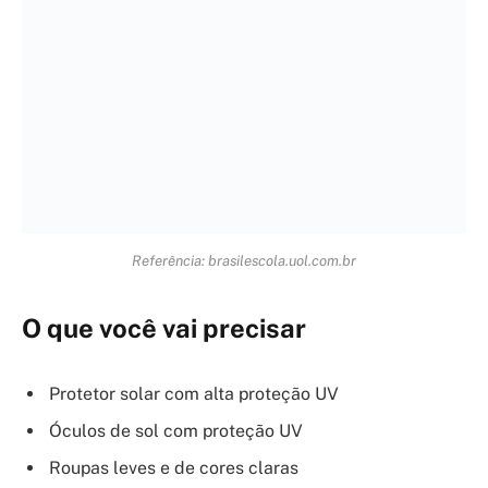
O que você vai precisar
Protetor solar com alta proteção UV
Óculos de sol com proteção UV
Roupas leves e de cores claras
Chapéu ou boné
Água ou bebidas isotônicas
Ventilador ou ar-condicionado
Termômetro (opcional)
Referência: extra.globo.com