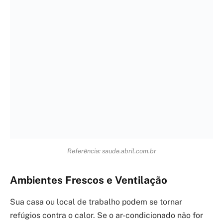
Lembre-se de que a hidratação constante em dias
quentes é um pilar para evitar problemas e que
conhecer os perigos da desidratação e como evitá-la
pode fazer toda a diferença na sua saúde.
Facebook
Pinterest
Email
WhatsApp
Copy
Link
Cláudia Abrantes
Olá, eu sou a Claudia Abrantes. Com anos de
dedicação ao bem-estar das pessoas, minha
jornada na área da saúde me levou a uma
especialização que considero a base de tudo: a
saúde da família. Acredito que cuidar de um
indivíduo é cuidar de todo o seu núcleo,
compreendendo o ambiente, as relações e os