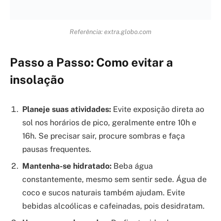
Aplique protetor solar:
Use um protetor solar com
FPS 30 ou superior, reaplicando a cada duas horas
ou após transpirar muito ou nadar. A
FDA
tem
ótimas dicas sobre o uso correto.
Busque ambientes frescos:
Permaneça em locais
com boa ventilação ou com ar-condicionado. Se
não tiver, use ventiladores e mantenha as janelas
abertas para circulação de ar.
Esteja atento aos sinais:
Fique de olho em si
mesmo e nas pessoas ao redor. Sintomas como dor
de cabeça, tontura, náuseas e pele quente e seca
podem indicar um quadro de insolação.
Referência: www.imparcial.com.br