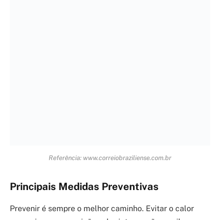
da
FDA
é clara sobre isso.
Referência: saude.abril.com.br
Ambientes Frescos e Ventilação
Sua casa ou local de trabalho podem se tornar
refúgios contra o calor. Se o ar-condicionado não for
uma opção, ventile bem os ambientes. Mantenha
cortinas fechadas durante o dia para barrar o sol.
Referência: www.pirulitei.com.br