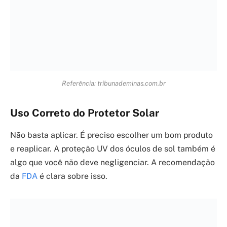
A exaustão pelo calor é um estágio anterior à
insolação. Os sintomas incluem suor excessivo, pele
fria e pálida, náuseas e tontura. A insolação é mais
grave, com pele quente e seca, temperatura corporal
elevada (acima de 40°C), confusão mental e perda de
consciência. A insolação requer atenção médica
imediata.
Proteja-se e Aproveite o Melhor do
Calor
Cuidar do seu corpo contra o calor excessivo é um ato
de autocuidado essencial. Ao adotar medidas
preventivas e estar atento aos sinais, você garante seu
bem-estar e aproveita os dias quentes com segurança.