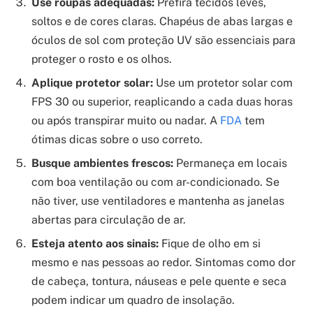
O Que é Insolação?
A insolação, ou golpe de calor, é uma emergência
médica. Ocorre quando o corpo não consegue mais
controlar sua temperatura, que sobe rapidamente e
pode atingir níveis perigosos. A pele fica quente,
vermelha e seca, e a pessoa pode sentir confusão, dor
de cabeça intensa e até perder a consciência.
Referência: www.correiobraziliense.com.br
Principais Medidas Preventivas
Prevenir é sempre o melhor caminho. Evitar o calor
excessivo e a exposição solar intensa são os pilares.