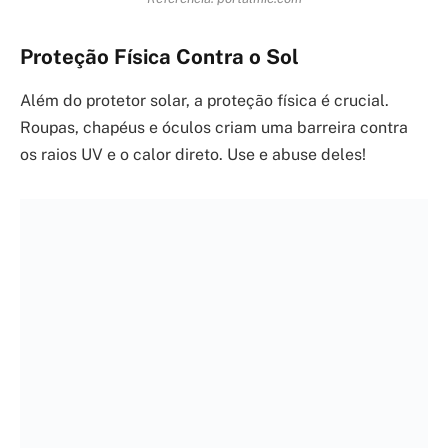
Faça refeições leves:
Alimentos pesados exigem
mais energia do corpo para serem digeridos, o que
pode aumentar a temperatura corporal. Prefira
frutas, verduras e saladas.
Monitore a hidratação de crianças e idosos:
Esses
grupos são mais vulneráveis ao calor. Ofereça
líquidos com frequência e fique atento a qualquer
sinal de desconforto.
Dúvidas Frequentes
Quais são os primeiros socorros para
insolação?
Ao identificar sinais de insolação, o primeiro passo é
afastar a pessoa do calor intenso para um local fresco