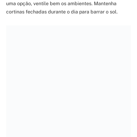
desafios do dia a dia. Foi com essa filosofia que
criei o site saudeemfamilia.com.br, um espaço
para compartilhar conhecimento, oferecer
orientações e construir uma comunidade onde
cada membro da família se sinta apoiado em sua
busca por uma vida mais saudável e equilibrada.
Meu objetivo é ser uma parceira acessível na sua
jornada de saúde, levando informação de
confiança diretamente para o seu lar.
VOCÊ TAMBÉM VAI
GOSTAR