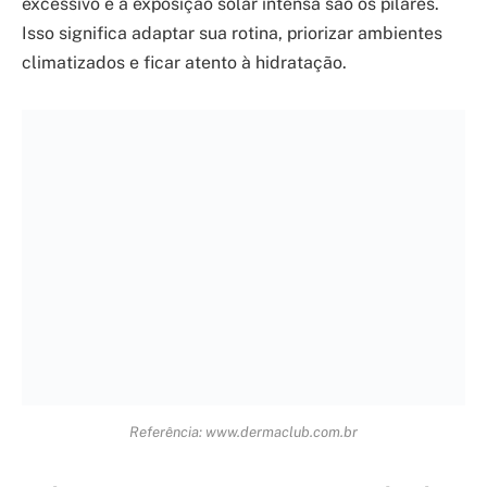
Sinais de Alerta da Insolação
Fique atento a estes sintomas: dor de cabeça forte,
tontura, náuseas, vômitos, pele quente e seca, pulso
rápido e forte, e confusão mental. A
Panvel
lista esses
sinais.
Referência: santacasabarretos.com.br
Quando Procurar Ajuda Médica de
Emergência
Se notar sinais de insolação em você ou em alguém,
não hesite. Ligue para o
SAMU (192)
imediatamente. O
Grupo Hospitalar Conceição
orienta sobre os primeiros
socorros enquanto a ajuda não chega.