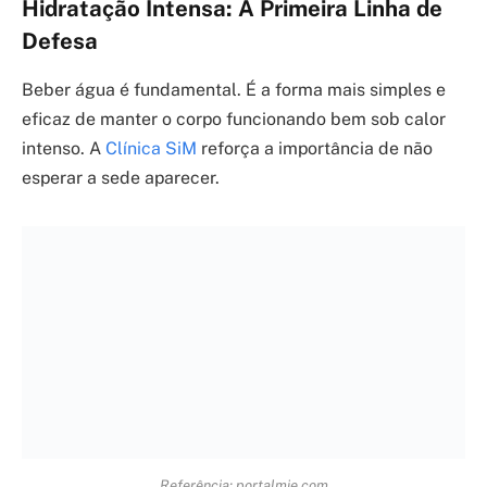
Dicas Extras
Beba água antes de sentir sede:
A sede já é um
sinal de desidratação. Mantenha uma garrafa de
água por perto e beba goles frequentes ao longo do
dia, mesmo que não esteja com muita sede.
Use roupas leves e claras:
Tecidos naturais como
algodão e linho permitem que a pele respire. Cores
claras refletem a luz solar, ajudando a manter o
corpo mais fresco.
Evite horários de pico do sol:
Entre 10h e 16h, o sol
está mais forte. Se puder, planeje suas atividades
ao ar livre para o início da manhã ou o final da
tarde.