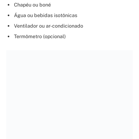
Passo a Passo: Como evitar a
insolação
Planeje suas atividades:
Evite exposição direta ao
sol nos horários de pico, geralmente entre 10h e
16h. Se precisar sair, procure sombras e faça
pausas frequentes.
Mantenha-se hidratado:
Beba água
constantemente, mesmo sem sentir sede. Água de
coco e sucos naturais também ajudam. Evite
bebidas alcoólicas e cafeinadas, pois desidratam.
Use roupas adequadas:
Prefira tecidos leves,
soltos e de cores claras. Chapéus de abas largas e
óculos de sol com proteção UV são essenciais para
proteger o rosto e os olhos.