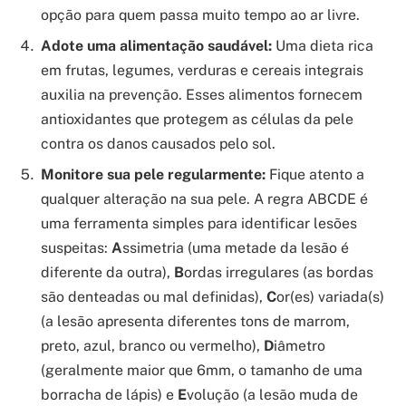
opção para quem passa muito tempo ao ar livre.
Adote uma alimentação saudável:
Uma dieta rica
em frutas, legumes, verduras e cereais integrais
auxilia na prevenção. Esses alimentos fornecem
antioxidantes que protegem as células da pele
contra os danos causados pelo sol.
Monitore sua pele regularmente:
Fique atento a
qualquer alteração na sua pele. A regra ABCDE é
uma ferramenta simples para identificar lesões
suspeitas:
A
ssimetria (uma metade da lesão é
diferente da outra),
B
ordas irregulares (as bordas
são denteadas ou mal definidas),
C
or(es) variada(s)
(a lesão apresenta diferentes tons de marrom,
preto, azul, branco ou vermelho),
D
iâmetro
(geralmente maior que 6mm, o tamanho de uma
borracha de lápis) e
E
volução (a lesão muda de