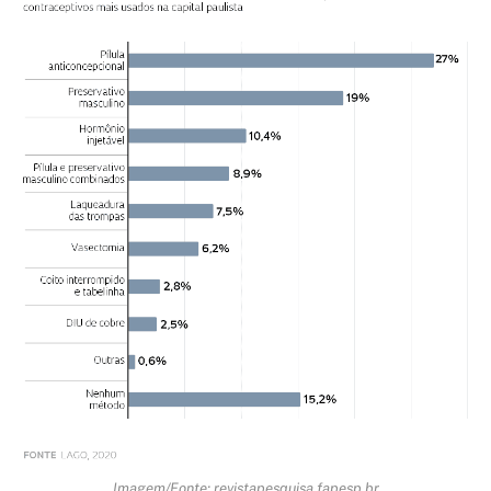
Imagem/Fonte: revistapesquisa.fapesp.br