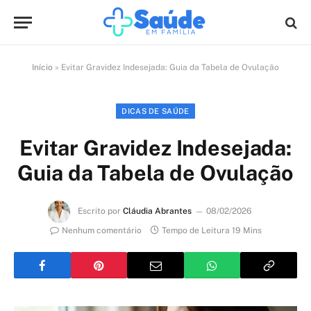
Início
»
Evitar Gravidez Indesejada: Guia da Tabela de Ovulação
DICAS DE SAÚDE
Evitar Gravidez Indesejada:
Guia da Tabela de Ovulação
Escrito por
Cláudia Abrantes
08/02/2026
Nenhum comentário
Tempo de Leitura 19 Mins