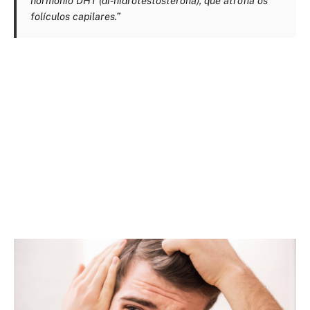
hormônio DHT (di-hidrotestosterona), que atrofia os
folículos capilares.”