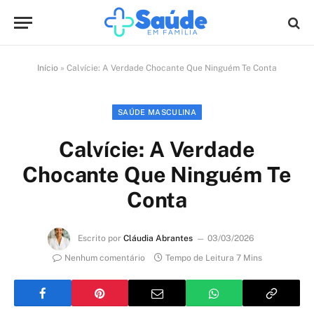
Início
»
Calvície: A Verdade Chocante Que Ninguém Te Conta
SAÚDE MASCULINA
Calvície: A Verdade
Chocante Que Ninguém Te
Conta
Escrito por
Cláudia Abrantes
03/03/2026
Nenhum comentário
Tempo de Leitura 7 Mins