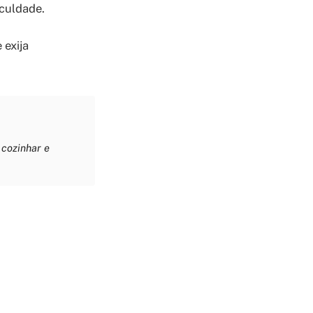
iculdade.
 exija
 cozinhar e