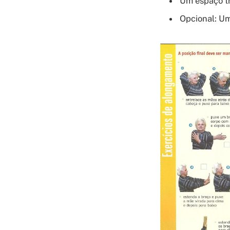
Um espaço tr
Opcional: Um