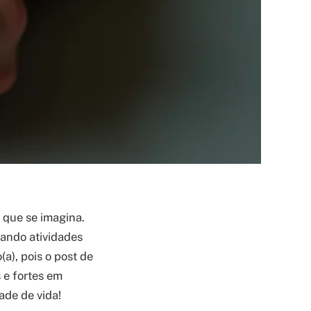
que se imagina.
tando atividades
(a), pois o post de
s e fortes em
de de vida!