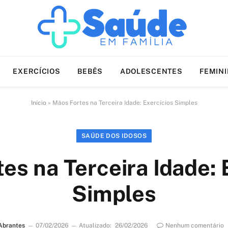
EXERCÍCIOS
BEBÊS
ADOLESCENTES
FEMIN
Início
»
Mãos Fortes na Terceira Idade: Exercícios Simples
SAÚDE DOS IDOSOS
es na Terceira Idade: 
Simples
Abrantes
07/02/2026
Atualizado:
26/02/2026
Nenhum comentário