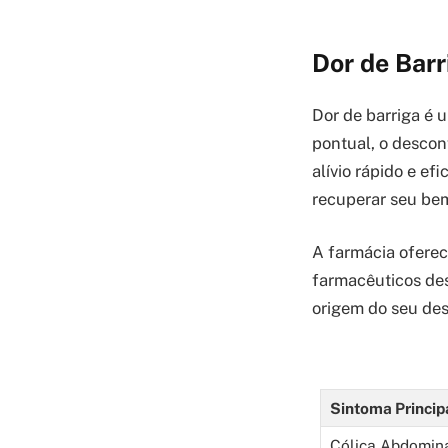
Dor de Barr
Dor de barriga é
pontual, o descon
alívio rápido e ef
recuperar seu bem
A farmácia ofere
farmacêuticos des
origem do seu des
Sintoma Princip
Cólica Abdomin