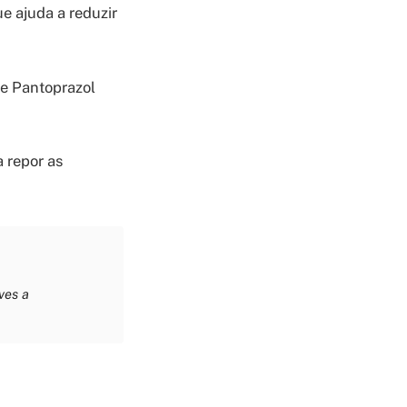
ue ajuda a reduzir
 e Pantoprazol
a repor as
ves a