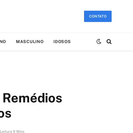
CONTATO
INO
MASCULINO
IDOSOS
e Remédios
os
Leitura 9 Mins