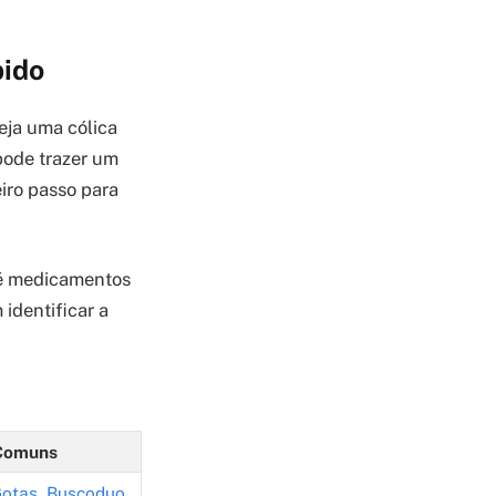
pido
eja uma cólica
 pode trazer um
eiro passo para
té medicamentos
identificar a
Comuns
Gotas
,
Buscoduo