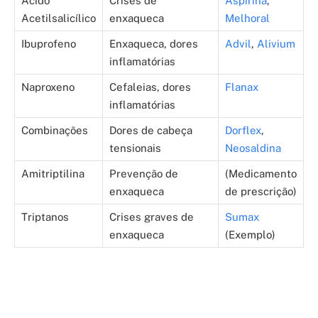
Ácido
Crises de
Aspirina
,
Acetilsalicílico
enxaqueca
Melhoral
Ibuprofeno
Enxaqueca, dores
Advil
,
Alivium
inflamatórias
Naproxeno
Cefaleias, dores
Flanax
inflamatórias
Combinações
Dores de cabeça
Dorflex
,
tensionais
Neosaldina
Amitriptilina
Prevenção de
(Medicamento
enxaqueca
de prescrição)
Triptanos
Crises graves de
Sumax
enxaqueca
(Exemplo)