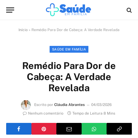
Início
»
Remédio Para Dor de Cabeça: A Verdade Revelada
SAÚDE EM FAMÍLIA
Remédio Para Dor de
Cabeça: A Verdade
Revelada
Escrito por
Cláudia Abrantes
04/03/2026
Nenhum comentário
Tempo de Leitura 8 Mins