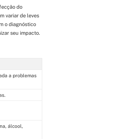
nfecção do
em variar de leves
om o diagnóstico
izar seu impacto.
gada a problemas
as.
na, álcool,