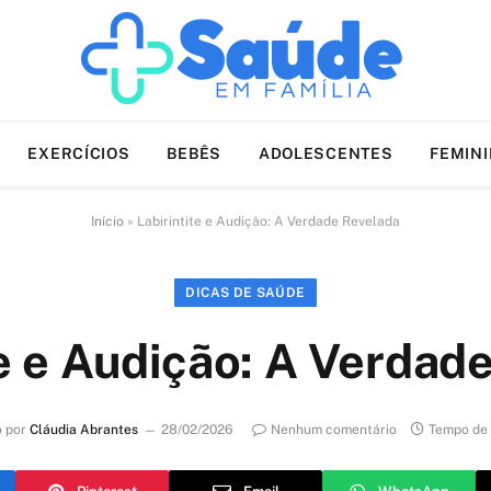
EXERCÍCIOS
BEBÊS
ADOLESCENTES
FEMIN
Início
»
Labirintite e Audição: A Verdade Revelada
DICAS DE SAÚDE
te e Audição: A Verdad
o por
Cláudia Abrantes
28/02/2026
Nenhum comentário
Tempo de 