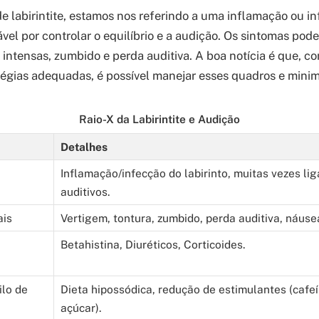
 labirintite, estamos nos referindo a uma inflamação ou i
ável por controlar o equilíbrio e a audição. Os sintomas pod
 intensas, zumbido e perda auditiva. A boa notícia é que, c
atégias adequadas, é possível manejar esses quadros e minim
Raio-X da Labirintite e Audição
Detalhes
Inflamação/infecção do labirinto, muitas vezes li
auditivos.
ais
Vertigem, tontura, zumbido, perda auditiva, náuse
Betahistina, Diuréticos, Corticoides.
lo de
Dieta hipossódica, redução de estimulantes (cafeí
açúcar).