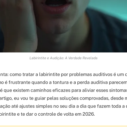
Labirintite e Audição: A Verdade Revelada
ta: como tratar a labirintite por problemas auditivos é um 
mo é frustrante quando a tontura e a perda auditiva parecem
 é que existem caminhos eficazes para aliviar esses sintoma
artigo, eu vou te guiar pelas soluções comprovadas, desd
ação até ajustes simples no seu dia a dia que fazem toda a
irintite e te dar o controle de volta em 2026.