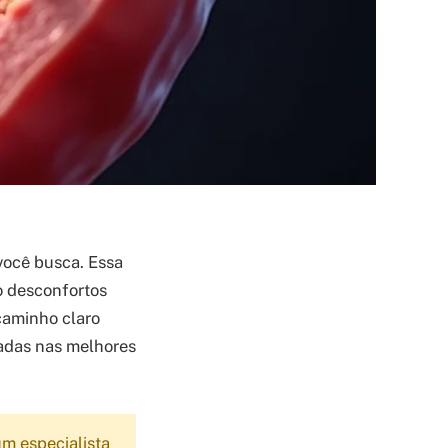
 você busca. Essa
o desconfortos
caminho claro
eadas nas melhores
m especialista