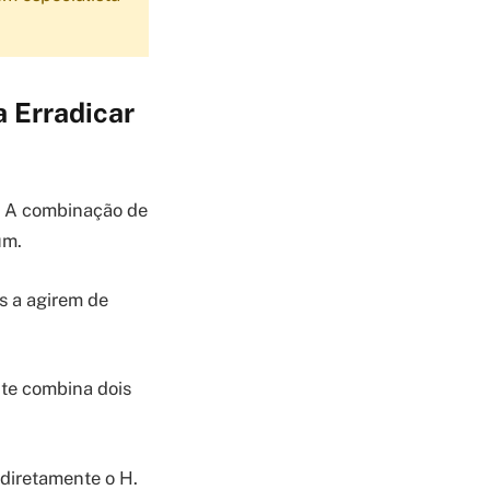
a Erradicar
a. A combinação de
um.
s a agirem de
nte combina dois
 diretamente o H.