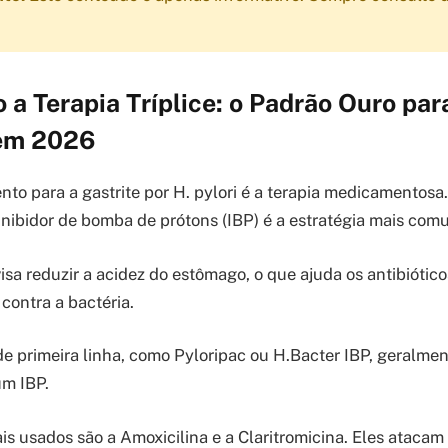
a Terapia Tríplice: o Padrão Ouro par
 em 2026
nto para a gastrite por H. pylori é a terapia medicamentos
 inibidor de bomba de prótons (IBP) é a estratégia mais com
sa reduzir a acidez do estômago, o que ajuda os antibiótico
contra a bactéria.
e de primeira linha, como Pyloripac ou H.Bacter IBP, geralme
um IBP.
is usados são a Amoxicilina e a Claritromicina. Eles atacam