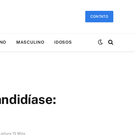
CONTATO
INO
MASCULINO
IDOSOS
ndidíase:
eitura 15 Mins