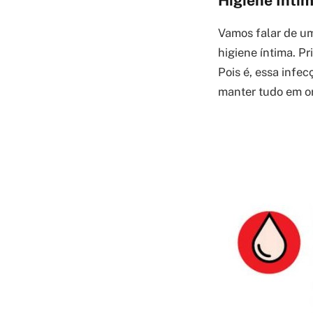
Higiene Íntim
Vamos falar de um
higiene íntima. P
Pois é, essa infe
manter tudo em o