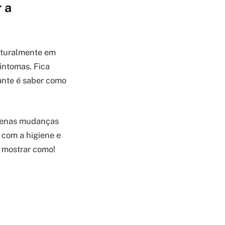
 a
aturalmente em
intomas. Fica
ante é saber como
quenas mudanças
 com a higiene e
 mostrar como!