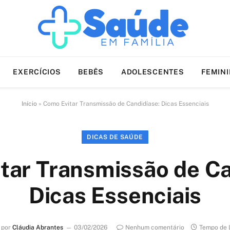
EXERCÍCIOS
BEBÊS
ADOLESCENTES
FEMIN
Início
»
Como Evitar Transmissão de Candidíase: Dicas Essenciais
DICAS DE SAÚDE
tar Transmissão de Ca
Dicas Essenciais
 por
Cláudia Abrantes
03/02/2026
Nenhum comentário
Tempo de L