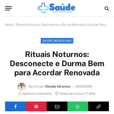
Início
»
Rituais Noturnos: Desconecte e Durma Bem para Acordar Renovada
SAÚDE MASCULINA
Rituais Noturnos:
Desconecte e Durma Bem
para Acordar Renovada
Escrito por
Cláudia Abrantes
06/02/2026
Nenhum comentário
Tempo de Leitura 17 Mins