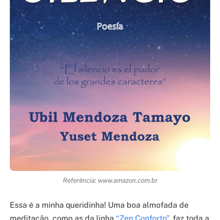
Referência: www.amazon.com.br
Essa é a minha queridinha! Uma boa almofada de
meditação, como as da linha
“Zen Conforto”
, faz toda a