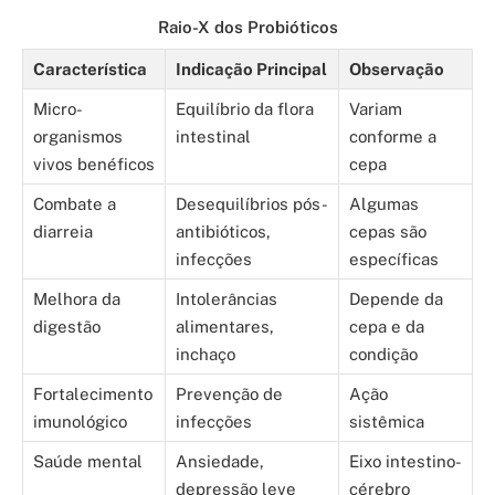
Raio-X dos Probióticos
Característica
Indicação Principal
Observação
Micro-
Equilíbrio da flora
Variam
organismos
intestinal
conforme a
vivos benéficos
cepa
Combate a
Desequilíbrios pós-
Algumas
diarreia
antibióticos,
cepas são
infecções
específicas
Melhora da
Intolerâncias
Depende da
digestão
alimentares,
cepa e da
inchaço
condição
Fortalecimento
Prevenção de
Ação
imunológico
infecções
sistêmica
Saúde mental
Ansiedade,
Eixo intestino-
depressão leve
cérebro