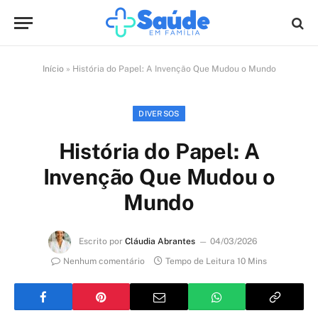
Início
»
História do Papel: A Invenção Que Mudou o Mundo
DIVERSOS
História do Papel: A
Invenção Que Mudou o
Mundo
Escrito por
Cláudia Abrantes
04/03/2026
Nenhum comentário
Tempo de Leitura 10 Mins