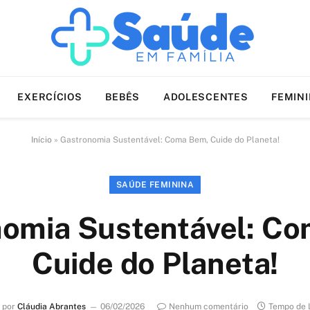
EXERCÍCIOS
BEBÊS
ADOLESCENTES
FEMIN
Início
»
Gastronomia Sustentável: Coma Bem, Cuide do Planeta!
SAÚDE FEMININA
omia Sustentável: C
Cuide do Planeta!
 por
Cláudia Abrantes
06/02/2026
Nenhum comentário
Tempo de L