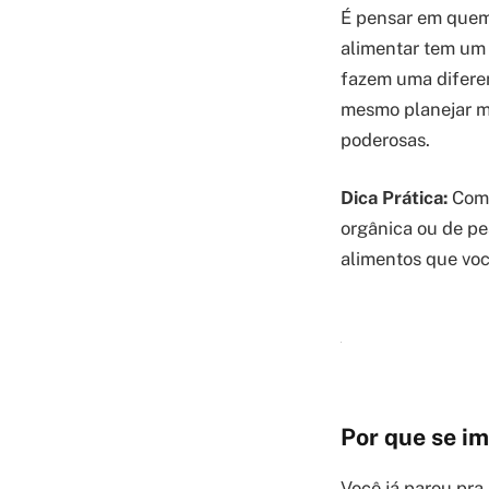
É pensar em quem 
alimentar tem um 
fazem uma difere
mesmo planejar me
poderosas.
Dica Prática:
Come
orgânica ou de pe
alimentos que vo
Por que se i
Você já parou pra