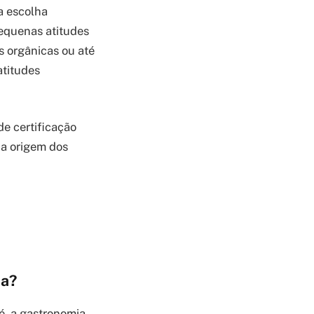
a escolha
Pequenas atitudes
 orgânicas ou até
atitudes
e certificação
 a origem dos
ha?
é, a gastronomia