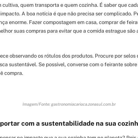
cultiva, quem transporta e quem cozinha. É saber que cad
impacto. A boa notícia é que não precisa ser complicado. 
nça enorme. Fazer compostagem em casa, comprar de feiras
lhor suas compras para evitar que a comida estrague são 
ce observando os rótulos dos produtos. Procure por selos d
sca sustentável. Se possível, converse com o feirante sobre
cê compra.
Imagem/Fonte: gastronomiacarioca.zonasul.com.br
mportar com a sustentabilidade na sua cozin
 pensar no impacto que a sua cozinha tem no planeta? Pois 