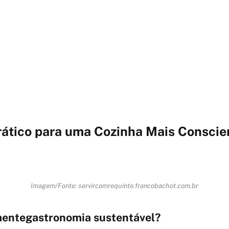
rático para uma Cozinha Mais Conscie
Imagem/Fonte: servircomrequinte.francobachot.com.br
mentegastronomia sustentável?