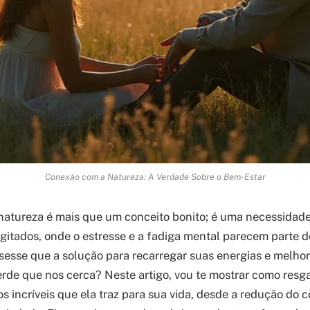
Conexão com a Natureza: A Verdade Sobre o Bem-Estar
natureza é mais que um conceito bonito; é uma necessidad
itados, onde o estresse e a fadiga mental parecem parte do
ssesse que a solução para recarregar suas energias e melho
verde que nos cerca? Neste artigo, vou te mostrar como resga
os incríveis que ela traz para sua vida, desde a redução do cor