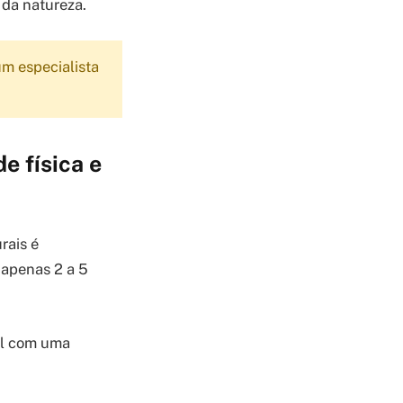
 da natureza.
m especialista
e física e
rais é
 apenas 2 a 5
vel com uma