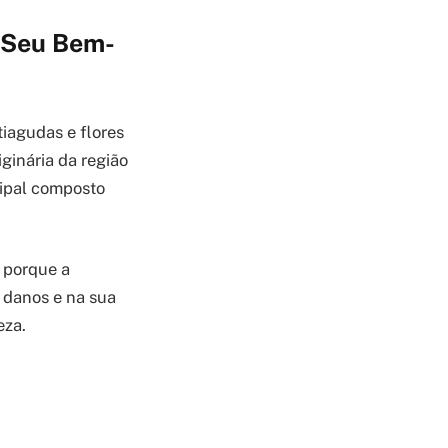
o Seu Bem-
tiagudas e flores
ginária da região
cipal composto
o porque a
 danos e na sua
eza.