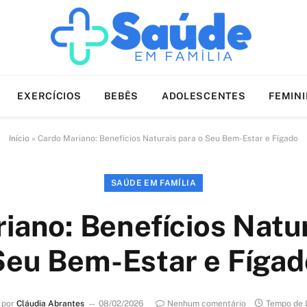
EXERCÍCIOS
BEBÊS
ADOLESCENTES
FEMIN
Início
»
Cardo Mariano: Benefícios Naturais para o Seu Bem-Estar e Fígado
SAÚDE EM FAMÍLIA
iano: Benefícios Natur
Seu Bem-Estar e Fígad
 por
Cláudia Abrantes
08/02/2026
Nenhum comentário
Tempo de L