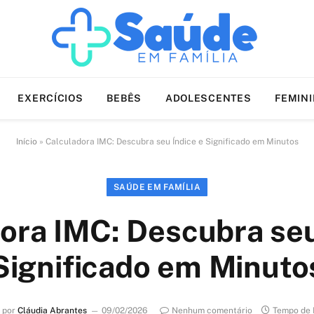
EXERCÍCIOS
BEBÊS
ADOLESCENTES
FEMIN
Início
»
Calculadora IMC: Descubra seu Índice e Significado em Minutos
SAÚDE EM FAMÍLIA
ora IMC: Descubra seu
Significado em Minuto
 por
Cláudia Abrantes
09/02/2026
Nenhum comentário
Tempo de 