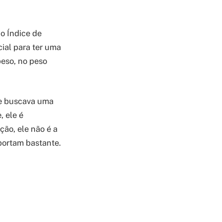
o Índice de
cial para ter uma
peso, no peso
le buscava uma
, ele é
ão, ele não é a
portam bastante.