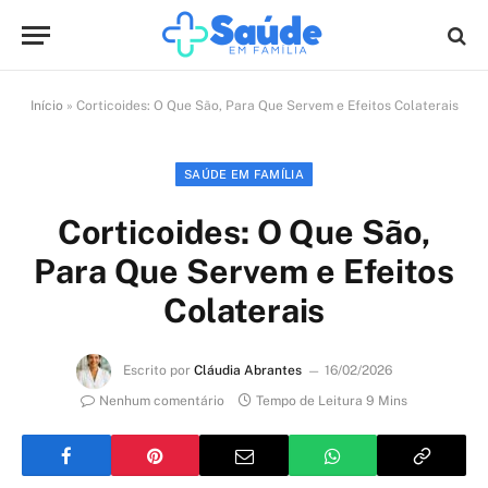
Início
»
Corticoides: O Que São, Para Que Servem e Efeitos Colaterais
SAÚDE EM FAMÍLIA
Corticoides: O Que São,
Para Que Servem e Efeitos
Colaterais
Escrito por
Cláudia Abrantes
16/02/2026
Nenhum comentário
Tempo de Leitura 9 Mins