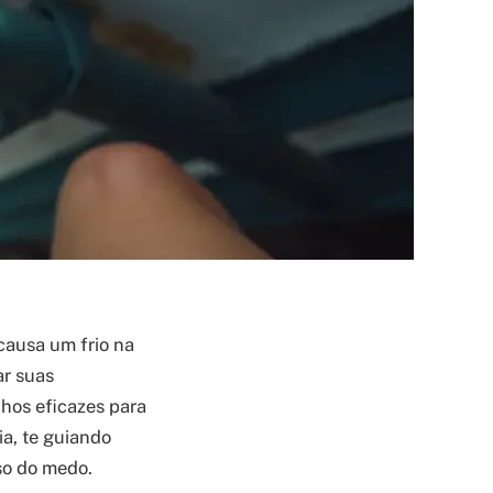
 causa um frio na
ar suas
nhos eficazes para
ia, te guiando
so do medo.