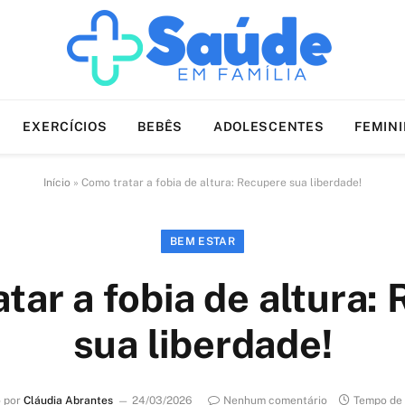
EXERCÍCIOS
BEBÊS
ADOLESCENTES
FEMIN
Início
»
Como tratar a fobia de altura: Recupere sua liberdade!
BEM ESTAR
tar a fobia de altura:
sua liberdade!
o por
Cláudia Abrantes
24/03/2026
Nenhum comentário
Tempo de 