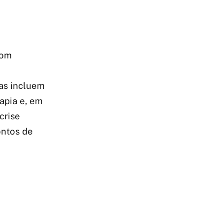
com
as incluem
apia e, em
crise
ontos de