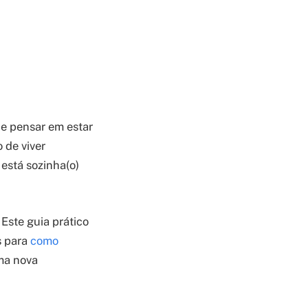
 de pensar em estar
o de viver
 está sozinha(o)
 Este guia prático
s para
como
uma nova