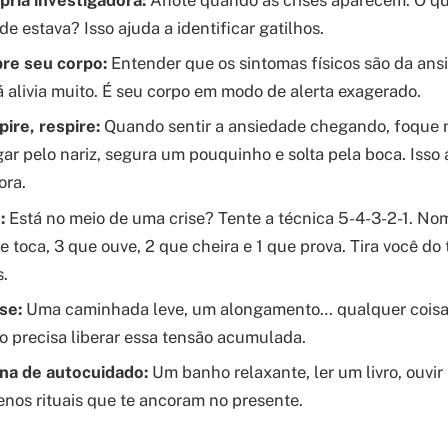
 estava? Isso ajuda a identificar gatilhos.
re seu corpo:
Entender que os sintomas físicos são da ans
já alivia muito. É seu corpo em modo de alerta exagerado.
pire, respire:
Quando sentir a ansiedade chegando, foque n
gar pelo nariz, segura um pouquinho e solta pela boca. Isso
ora.
:
Está no meio de uma crise? Tente a técnica 5-4-3-2-1. No
e toca, 3 que ouve, 2 que cheira e 1 que prova. Tira você do
.
se:
Uma caminhada leve, um alongamento… qualquer coisa 
po precisa liberar essa tensão acumulada.
ina de autocuidado:
Um banho relaxante, ler um livro, ouvi
nos rituais que te ancoram no presente.