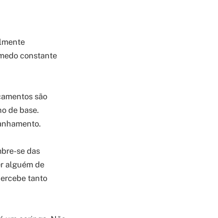
almente
o medo constante
icamentos são
ho de base.
panhamento.
mbre-se das
er alguém de
percebe tanto