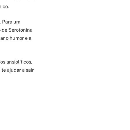
nico.
. Para um
o de Serotonina
lar o humor e a
s ansiolíticos.
te ajudar a sair