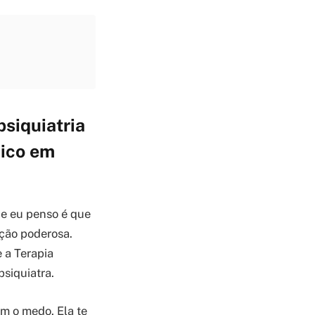
siquiatria
nico em
ue eu penso é que
ação poderosa.
 a Terapia
siquiatra.
m o medo. Ela te