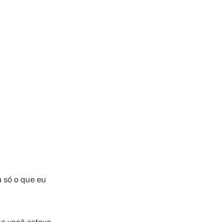
 só o que eu
e você estava