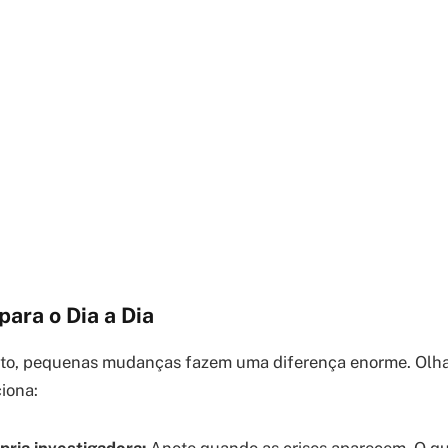
para o Dia a Dia
to, pequenas mudanças fazem uma diferença enorme. Olha
iona:
pria investigadora:
Anote quando as crises aparecem. O qu