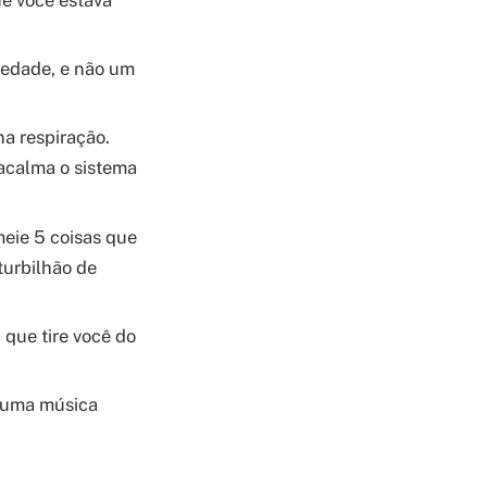
iedade, e não um
a respiração.
 acalma o sistema
meie 5 coisas que
 turbilhão de
que tire você do
r uma música