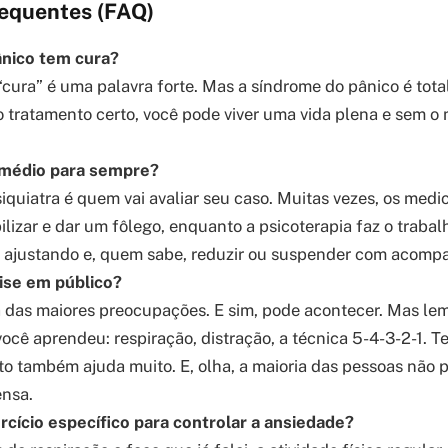
equentes (FAQ)
nico tem cura?
cura” é uma palavra forte. Mas a síndrome do pânico é tot
o tratamento certo, você pode viver uma vida plena e sem 
emédio para sempre?
quiatra é quem vai avaliar seu caso. Muitas vezes, os med
lizar e dar um fôlego, enquanto a psicoterapia faz o trabal
 ir ajustando e, quem sabe, reduzir ou suspender com acom
ise em público?
a das maiores preocupações. E sim, pode acontecer. Mas le
ocê aprendeu: respiração, distração, a técnica 5-4-3-2-1. T
to também ajuda muito. E, olha, a maioria das pessoas não 
ensa.
rcício específico para controlar a ansiedade?