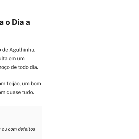
a o Dia a
 de Agulhinha.
sulta em um
moço de todo dia.
com feijão, um bom
om quase tudo.
s ou com defeitos