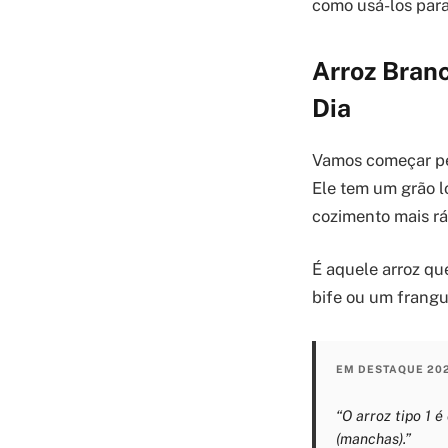
como usá-los para
Arroz Branc
Dia
Vamos começar pe
Ele tem um grão l
cozimento mais ráp
É aquele arroz qu
bife ou um frangu
EM DESTAQUE 20
“O arroz tipo 1 
(manchas).”