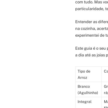
com tudo. Mas voc
particularidade, 
Entender as difere
na cozinha, acerta
experimentei de t
Este guia é o seu 
a dia até as joias
Tipo de
Ca
Arroz
Branco
Gr
(Agulhinha)
rá
Integral
Ma
fi