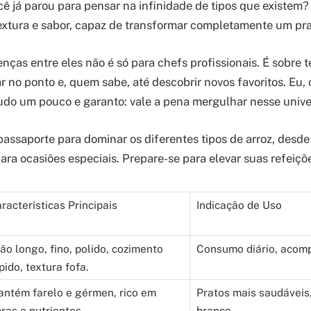
ê já parou para pensar na infinidade de tipos que existe
textura e sabor, capaz de transformar completamente um pra
nças entre eles não é só para chefs profissionais. É sobre t
r no ponto e, quem sabe, até descobrir novos favoritos. Eu, 
udo um pouco e garanto: vale a pena mergulhar nesse unive
passaporte para dominar os diferentes tipos de arroz, desde 
 para ocasiões especiais. Prepare-se para elevar suas refeiçõe
racterísticas Principais
Indicação de Uso
ão longo, fino, polido, cozimento
Consumo diário, acom
pido, textura fofa.
ntém farelo e gérmen, rico em
Pratos mais saudáveis,
bras e nutrientes.
branco.