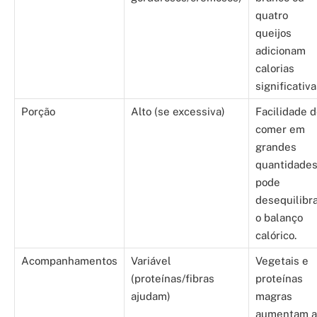
quatro
queijos
adicionam
calorias
significativa
Porção
Alto (se excessiva)
Facilidade 
comer em
grandes
quantidade
pode
desequilibr
o balanço
calórico.
Acompanhamentos
Variável
Vegetais e
(proteínas/fibras
proteínas
ajudam)
magras
aumentam a