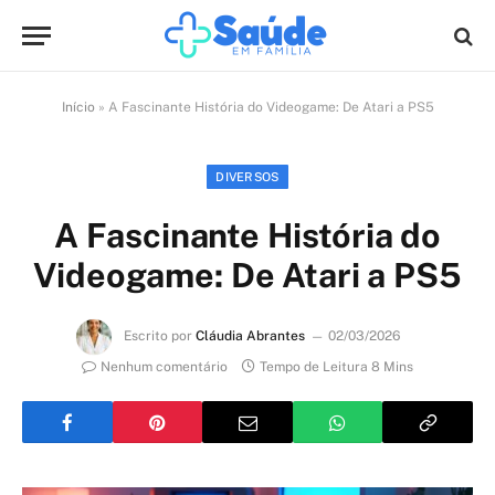
Início
»
A Fascinante História do Videogame: De Atari a PS5
DIVERSOS
A Fascinante História do
Videogame: De Atari a PS5
Escrito por
Cláudia Abrantes
02/03/2026
Nenhum comentário
Tempo de Leitura 8 Mins