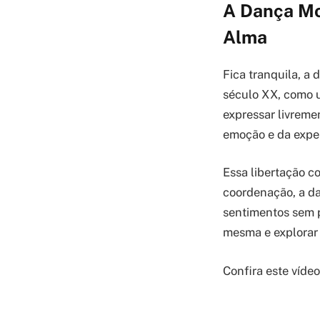
A Dança Mo
Alma
Fica tranquila, a
século XX, como u
expressar livreme
emoção e da exper
Essa libertação c
coordenação, a d
sentimentos sem p
mesma e explorar 
Confira este víde