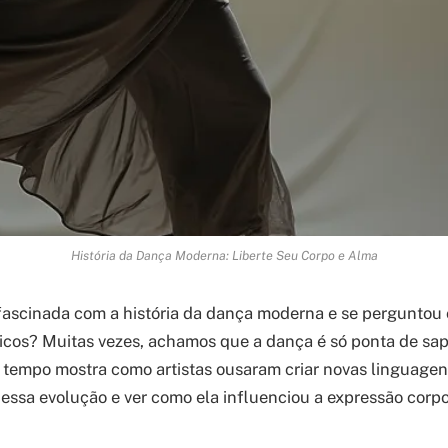
História da Dança Moderna: Liberte Seu Corpo e Alma
fascinada com a história da dança moderna e se perguntou
icos? Muitas vezes, achamos que a dança é só ponta de sap
 tempo mostra como artistas ousaram criar novas linguagen
ssa evolução e ver como ela influenciou a expressão corpor