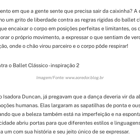
nto em que a gente sente que precisa sair da caixinha? 
o um grito de liberdade contra as regras rígidas do ballet c
que encaixar o corpo em posições perfeitas e limitantes, os
rar o próprio movimento, a expressar o que sentiam de ver
ão, onde o chão virou parceiro e o corpo pôde respirar!
Imagem/Fonte: www.aoredor.blog.br
o Isadora Duncan, já pregavam que a dança deveria vir da a
oções humanas. Elas largaram as sapatilhas de ponta e ou
ando que a beleza também está na imperfeição e na espont
cidade abriu portas para que diferentes estilos e linguagen
 um com sua história e seu jeito único de se expressar.