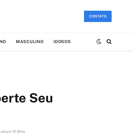
CONTATO
INO
MASCULINO
IDOSOS
berte Seu
eitura 15 Mins