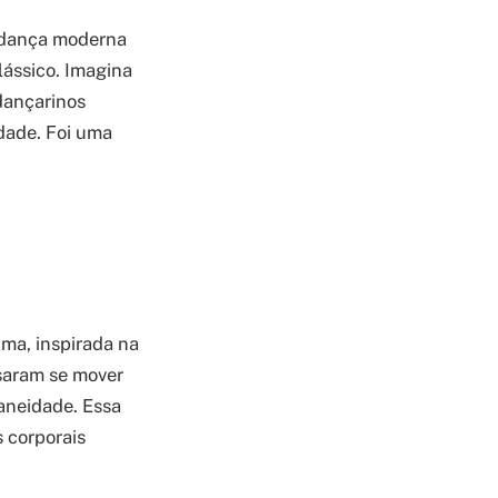
A dança moderna
lássico. Imagina
 dançarinos
dade. Foi uma
lma, inspirada na
saram se mover
aneidade. Essa
s corporais