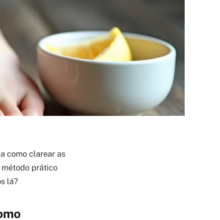
a como clarear as
m método prático
s lá?
Como