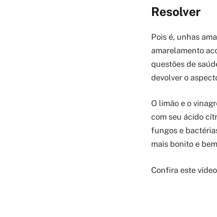
Resolver
Pois é, unhas ama
amarelamento aco
questões de saúde
devolver o aspect
O limão e o vinag
com seu ácido cít
fungos e bactéria
mais bonito e bem
Confira este víde