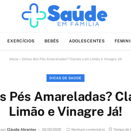
EXERCÍCIOS
BEBÊS
ADOLESCENTES
FEMIN
Início
»
Unhas dos Pés Amareladas? Clareie com Limão e Vinagre Já!
DICAS DE SAÚDE
s Pés Amareladas? Cl
Limão e Vinagre Já!
 por
Cláudia Abrantes
05/02/2026
Nenhum comentário
Tempo de L