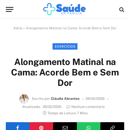
Início
»
Alongamento Matinal na Cama: Acorde Bem e Sem Dor
EXERCÍCIOS
Alongamento Matinal na
Cama: Acorde Bem e Sem
Dor
Escrito por
Cláudia Abrantes
09/02/2026
Atualizado:
26/02/2026
Nenhum comentário
Tempo de Leitura 7 Mins