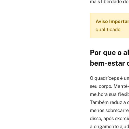
mais liberdade de
Aviso Importa
qualificado.
Por que o a
bem-estar d
O quadríceps é um
seu corpo. Mantê-l
melhora sua flexi
Também reduz a ca
menos sobrecarreg
disso, após exercí
alongamento ajuda