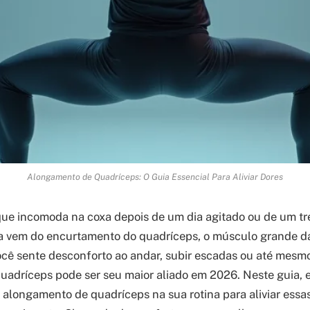
Alongamento de Quadríceps: O Guia Essencial Para Aliviar Dores
ue incomoda na coxa depois de um dia agitado ou de um tre
la vem do encurtamento do quadríceps, o músculo grande da
ocê sente desconforto ao andar, subir escadas ou até mesm
adríceps pode ser seu maior aliado em 2026. Neste guia, e
 alongamento de quadríceps na sua rotina para aliviar essa