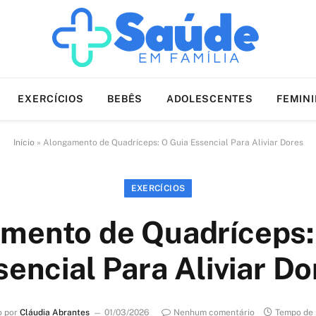
EXERCÍCIOS
BEBÊS
ADOLESCENTES
FEMIN
Início
»
Alongamento de Quadríceps: O Guia Essencial Para Aliviar Dores
EXERCÍCIOS
mento de Quadríceps:
sencial Para Aliviar Do
o por
Cláudia Abrantes
01/03/2026
Nenhum comentário
Tempo de 