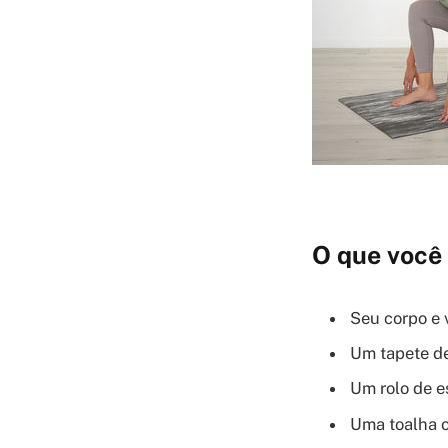
O que você 
Seu corpo e 
Um tapete de
Um rolo de es
Uma toalha o