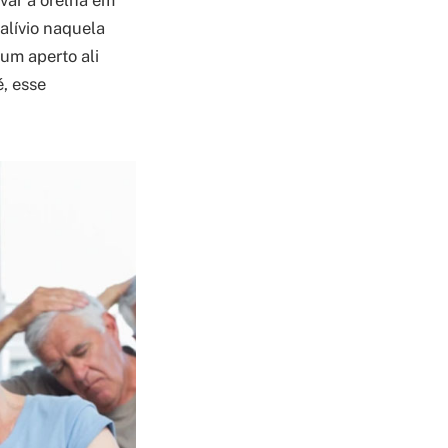
var a orelha em
alívio naquela
um aperto ali
é, esse