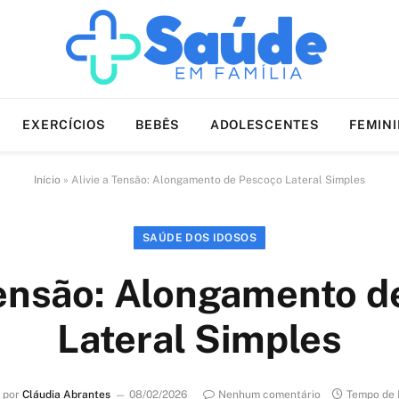
EXERCÍCIOS
BEBÊS
ADOLESCENTES
FEMIN
Início
»
Alivie a Tensão: Alongamento de Pescoço Lateral Simples
SAÚDE DOS IDOSOS
Tensão: Alongamento 
Lateral Simples
 por
Cláudia Abrantes
08/02/2026
Nenhum comentário
Tempo de 