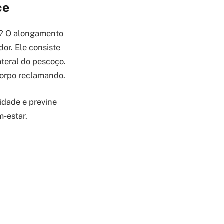
ce
r? O alongamento
dor. Ele consiste
teral do pescoço.
corpo reclamando.
idade e previne
-estar.