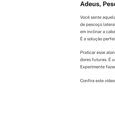
Adeus, Pes
Você sente aquel
de pescoço lateral
em inclinar a cab
É a solução perfe
Praticar esse alo
dores futuras. É 
Experimente fazer
Confira este víde